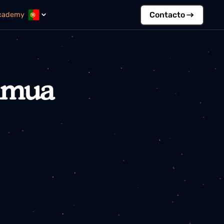
Contact
ós?
Academy
Kimua