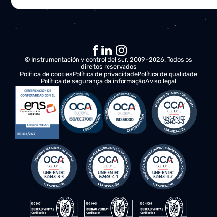
Entraremos em contacto consigo para compreender as
suas necessidades e avaliar as oportunidades de melho
as suas operações.
Plano de ação
A nossa equipa de especialistas trabalhará em estreita
colaboração consigo, oferecendo recomendações e
soluções para otimizar a produtividade e a eficiência da
empresa.
Proposta final
Fornecer-lhe-emos um plano de ação pormenorizado,
incluindo custos, prazos de execução e uma panorâmic
completa das melhorias que trará aos seus bens.
© Instrumentación y control del sur. 2009–2026. Todos os