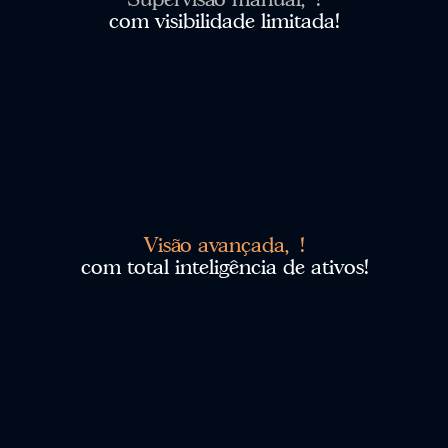
Observação, análise e vigilância
assistidas por IA!
Os nossos modelos de visão superam os métodos
tradicionais, detetando riscos, objetos e
comportamentos com precisão constante!
Supervisão manual, !
com visibilidade limitada!
Visão avançada, !