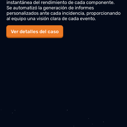
inmediato
, optimizar procesos, mejorar la eficiencia
y garantizar la seguridad de tus operaciones.
Ascensores
Flota de ascensores
Digitalización del sistema de ascensores,
implementación de varios gemelos digitales que
permitió
visualizar el estado de cada unidad
en
tiempo real.
Se configuraron paneles que facilitaron
la
detección de anomalías
y la evaluación
instantánea del rendimiento de cada componente.
Se automatizó la generación de informes
personalizados ante cada incidencia, proporcionand
al equipo una visión clara de cada evento.
Ver detalles del caso