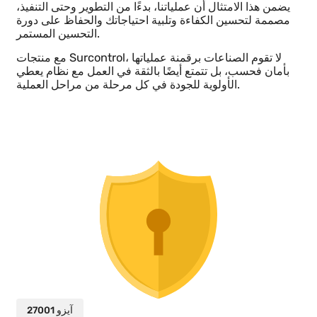
آيزو 9001
ضمان الجودة
تلتزم شركة Surcontrol بأعلى معايير الجودة، حيث تلتزم
بشهادة ISO 9001 المعترف بها دوليًا.
يضمن هذا الامتثال أن عملياتنا، بدءًا من التطوير وحتى التنفيذ،
مصممة لتحسين الكفاءة وتلبية احتياجاتك والحفاظ على دورة
التحسين المستمر.
مع منتجات Surcontrol، لا تقوم الصناعات برقمنة عملياتها
بأمان فحسب، بل تتمتع أيضًا بالثقة في العمل مع نظام يعطي
الأولوية للجودة في كل مرحلة من مراحل العملية.