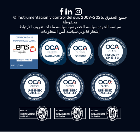
تتوافق شركة Surcontrol مع معيار ISO 14001 الذي يضمن
الإدارة البيئية المسؤولة في جميع عملياتها.
تُظهر هذه الشهادة التزام شركة Surcontrol بالاستدامة من
خلال تنفيذ الممارسات التي تقلل من الأثر البيئي وتحقق
الاستخدام الأمثل للموارد.
من خلال رقمنة الأصول الصناعية وإدارتها، لا تعمل منتجات
Surcontrol على تحسين الكفاءة التشغيلية فحسب، بل تساهم
أيضًا في الحفاظ على البيئة، مما يساعد الصناعات على تحقيق
أهدافها البيئية.
© Instrumentación y control del sur. 2009–2026. جميع الحقوق
محفوظة
سياسة الجودة
سياسة الخصوصية
سياسة ملفات تعريف الارتباط
إشعار قانوني
سياسة أمن المعلومات