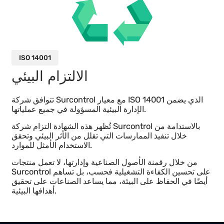
من خلال Surcontrol، يمكن للصناعات أن تكون واثقة من أن
بياناتها محمية بموجب بروتوكولات الأمان الأكثر صرامة، بما
يتماشى مع أفضل الممارسات العالمية لحماية المعلومات في
البيئات الرقمية.
ISO 14001
الالتزام البيئي