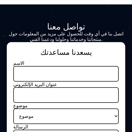
Petroquímica
Automatización
Sistema avanzado de
automatización y control SCADA
para terminales de almacenamiento
de hidrocarburos
اكتشف المزيد