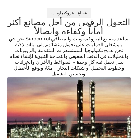
قطاع البتروكيماويات
لتحول الرقمي من أجل مصانع أكثر
أماناً وكفاءة واتصالاً
نحن في Surcontrol نساعد مصانع البتروكيماويات والمصافي
ومشغلي العمليات على تحويل منشآتهم إلى بيئات ذكية.
نحن ندمج تكنولوجيا المستشعرات المتقدمة والروبوتات
والتحليلات في الوقت الحقيقي والنمذجة التنبؤية لإنشاء نظام
بيئي تعمل فيه كل وحدة - الضواغط والأفران والخزانات
وخطوط التحميل أو شبكات البخار - معًا، وتوقع الأعطال
وتحسين التشغيل.