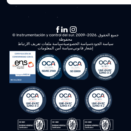
الرسالة
هذا ما سيحدث بعد ذلك:
تحليل احتياجاتك
سنتواصل معك لفهم متطلباتك وتقييم فرص تحسين عملياتك.
خطة العمل
سيعمل فريق المتخصصين لدينا عن كثب معك، ويقدمون لك
التوصيات والحلول لتحسين إنتاجية وكفاءة أعمالك.
الاقتراح النهائي