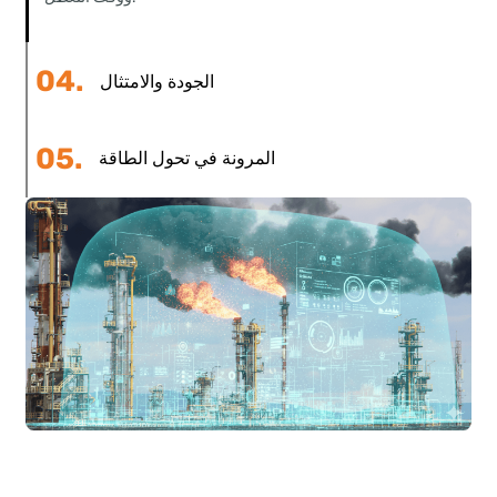
نرفع كفاءة وسلامة واستدامة كل منشأة من خلال التكنولوجيا
المتقدمة والتحليلات التنبؤية والهندسة القائمة على النتائج.
01.
تعزيز الأمن المحسّن
02.
استمرارية تشغيلية مضمونة
03.
تقليل التكاليف والهدر
04.
الجودة والامتثال
إمكانية تتبع العملية بزاوية 360 درجة: من المواد الخام إلى المنتج
النهائي، بما في ذلك الانبعاثات والسلامة والتدقيق.
05.
المرونة في تحول الطاقة