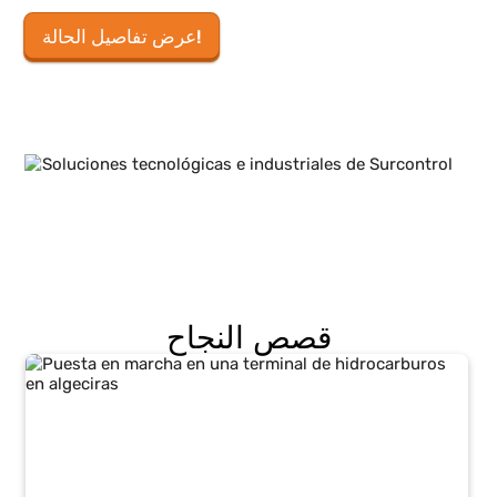
قطاع البتروكيماويات
الحلول المطبقة في توريد ومراقبة الخزانات والصمامات
ومحطات الضخ.
المراقبة الصوتية
محطات البتروكيماويات
الصورة الصوتية
يدمج نظام Surcontrol تقنية التصوير الصوتي للكشف عن
تسرب الغاز والتفريغ الجزئي والخلل في المعدات الحرجة في
قطاع الطاقة والبتروكيماويات. يتيح تحويل الصوت إلى خرائط
مرئية إمكانية تحديد مواقع الحوادث بدقة والتصرف قبل أن
تتحول إلى أعطال خطيرة.
قمنا أيضًا بتنفيذ نظام للكشف عن التسرب يعتمد على تغيرات
الضغط والتدفق، مع دمج أجهزة الإنذار والإغلاق التلقائي في
لوحة واحدة.
عرض تفاصيل الحالة!