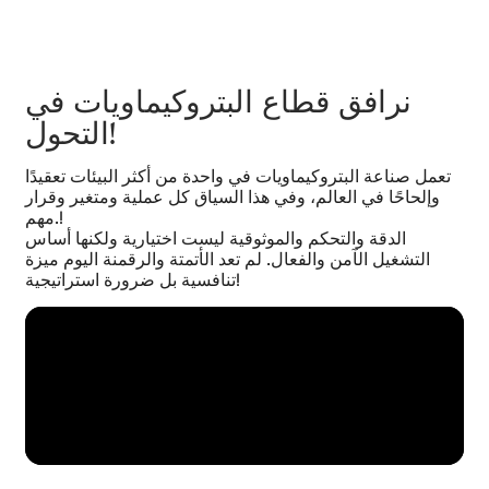
إمكانية التنبؤ والاستقرار التشغيلي
نماذج تنبؤية وتشخيصات متقدمة لتوقع الأعطال وتقليل
الاستهلاك وتحسين الاستقرار في الظروف الحرجة.
نرافق قطاع البتروكيماويات في
التحول!
تعمل صناعة البتروكيماويات في واحدة من أكثر البيئات تعقيدًا
وإلحاحًا في العالم، وفي هذا السياق كل عملية ومتغير وقرار
مهم.!
الدقة والتحكم والموثوقية ليست اختيارية ولكنها أساس
التشغيل الآمن والفعال. لم تعد الأتمتة والرقمنة اليوم ميزة
تنافسية بل ضرورة استراتيجية!