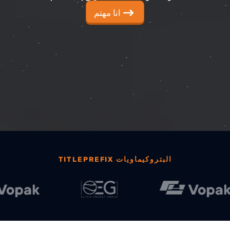
الرقمنة والأتمتة هما الطريق إلى الأمام.
انا مهتم
TITLEPREFIX البتروكيماويات