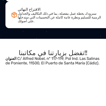
سيعمل فريق المتخصصين لدينا عن كثب معك، ويقدمون لك
التوصيات والحلول لتحسين إنتاجية وكفاءة أعمالك.
الاقتراح النهائي
سنزودك بخطة عمل مفصلة، بما في ذلك التكاليف والجداول
لزمنية للتسليم ونظرة عامة كاملة عن التحسينات التي ستدخلها
على أصولك.
تفضل بزيارتنا في مكاتبنا!!
C/ Alfred Nobel, nº 117-119, Pol Ind. Las Salinas
العنوان
de Poniente, 11500, El Puerto de Santa María (Cádiz).