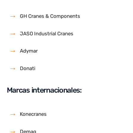
Marcas más reconocidas de grúa
pórtico
Estas son las marcas mas reconocidas en la
fabricación y
retrofit de grúas
pórtico en nuestro
territorio nacional y fuera del país:
Marcas líderes en España:
GH Cranes & Components
JASO Industrial Cranes