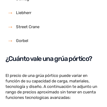
Adymar
Donati
Marcas internacionales:
Konecranes
Demag
Liebherr
Street Crane