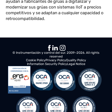
Uso
: Astilleros, logística pesada.
Grúa pórtico de 10 toneladas
Precio estimado
: 30.000 – 70.000 euros
Uso
: Construcción naval, industrias pesadas.
Los precios pueden variar según el fabricante, la
tecnología incorporada y la personalización de la
grúa..
Nuestro servicio IkolCrane ofrece servicios que
ayudan a fabricantes de grúas a digitalizar y
modernizar sus grúas con sistemas IIoT a precios