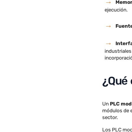
Mód
botones,
Mód
entre ot
Mem
ejecució
Fue
Int
industri
incorpo