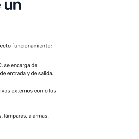
os y comunicarse con otros
ar el rendimiento de los
 de un
su correcto funcionamiento:
 del PLC, se encarga de
ñales de entrada y de salida.