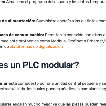
ulos de entrada:
Reciben las señales de sensores y 
 láseres, fotocélulas…
ulos de salida:
Envían señales para activar motores, v
ros dispositivos.
oria:
Almacena el programa del usuario y los datos te
n.
nte de alimentación:
Suministra energía a los disti
erfaces de comunicación:
Permiten la conexión con o
ales mediante protocolos como Modbus, Profinet o Ethe
ración de
plataformas de digitalización