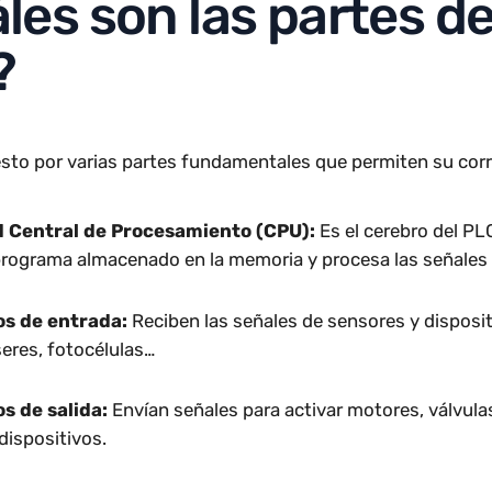
dad para ejecutar tareas lógicas, controlar dispositiv
s
los convierte en herramientas idóneas para mejor
n la industria moderna.
áles son las partes
C?
uesto por varias partes fundamentales que permiten 
dad Central de Procesamiento (CPU):
Es el cerebro
 el programa almacenado en la memoria y procesa las se