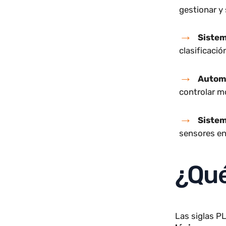
uso:
Con
gestiona
Sis
clasific
Aut
controla
Sis
sensores