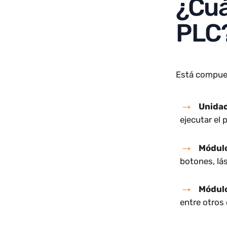
Su capaci
sistema
activos
e
¿Cu
PL
Está comp
Uni
ejecutar