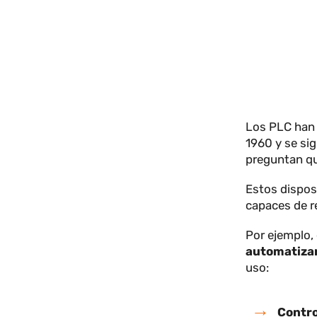
Los PLC h
1960 y se
preguntan
Estos dis
capaces d
Por ejemp
automati