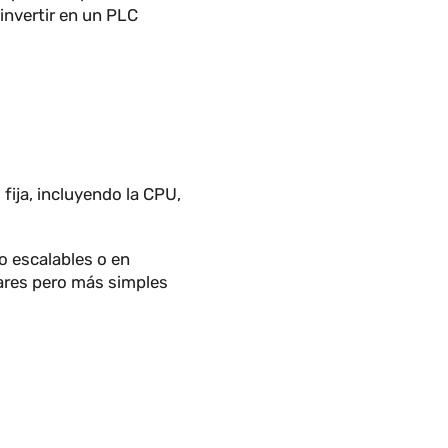
ña y se compone de varios
arse según las necesidades del
en reemplazarse por otras sin
dad de invertir en un PLC
nidad fija, incluyendo la CPU,