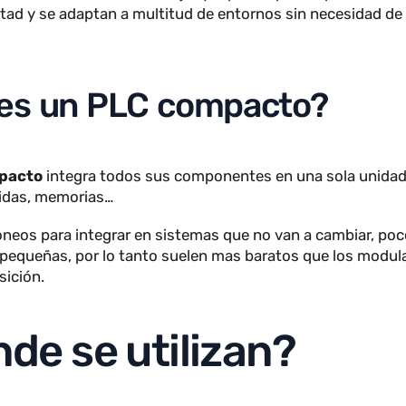
é es un PLC modular?
modular
está compuesto por una unidad central peque
e entrada/salida, los cuales pueden añadirse o cambi
odulares escalan mucho mejor ya que las piezas pued
icultad y se adaptan a multitud de entornos sin necesi
é es un PLC compacto?
compacto
integra todos sus componentes en una sola u
 salidas, memorias…