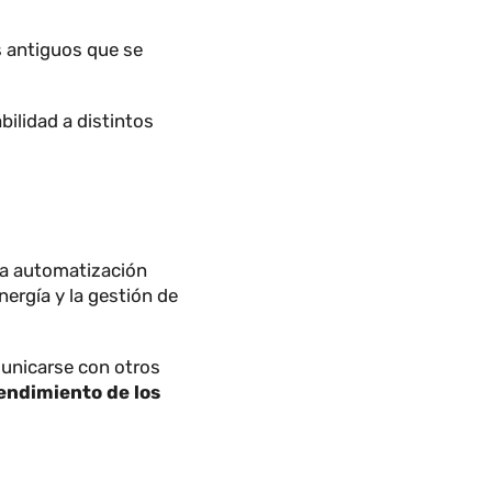
glas PLC?
español significa
controlador
e relés antiguos que se
adaptabilidad a distintos
zan
en la automatización
ca, la energía y la gestión de