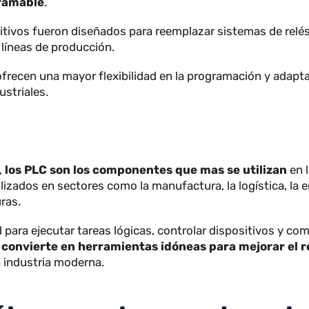
é significan las si
s PLC significan
programmable logic controller
, en 
rogramable
.
positivos fueron diseñados para reemplazar sistemas d
n en líneas de producción.
s ofrecen una mayor flexibilidad en la programación y 
industriales.
nte,
los PLC son los componentes que mas se utili
, utilizados en sectores como la manufactura, la logísti
ucturas.