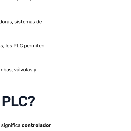
acturera, se emplean para
nsportadoras, sistemas de
 las grúas, los PLC permiten
ento
onar bombas, válvulas y