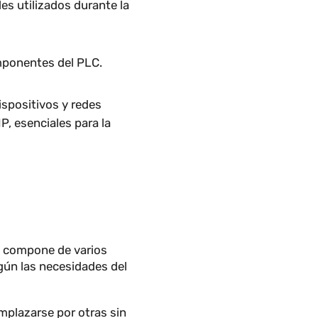
dispositivos externos como los
álvulas, lámparas, alarmas,
mporales utilizados durante la
ntos componentes del PLC.
tros dispositivos y redes
rnet/IP, esenciales para la