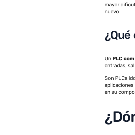
¿Qu
Un
PLC 
módulos d
sector.
Los PLC m
mayor dif
nuevo.
¿Qu
Un
PLC 
entradas,