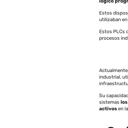
¿Qu
Las sigla
lógico p
Estos dis
utilizaba
Estos PLC
procesos 
Actualme
industrial
infraestr