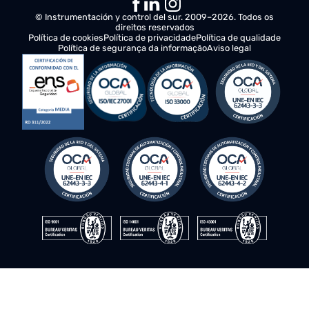
Automatização de tarefas e processos
industriais que melhoram a eficiência dos
activos
Dragsa Connect
Evite os custos de deslocação dos técnicos
com a assistência técnica remota e
personalizada.
© Instrumentación y control del sur. 2009–2026. Todos os
direitos reservados
Política de cookies
Política de privacidade
Política de qualidade
Política de segurança da informação
Aviso legal