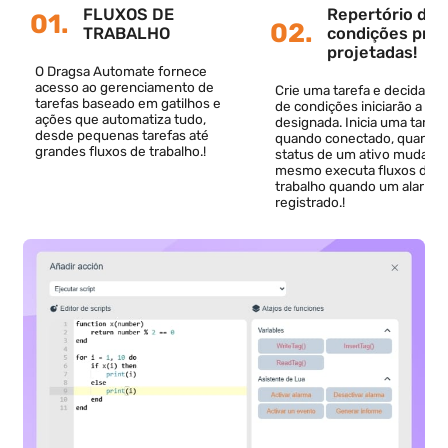
Como funciona?
Alcance mais com
menos
trabalho
implementando a
automação
!
FLUXOS DE
Repertório 
01.
02.
TRABALHO
condições p
projetadas!
O Dragsa Automate fornece
acesso ao gerenciamento de
Crie uma tarefa e decid
tarefas baseado em gatilhos e
de condições iniciarão a
ações que automatiza tudo,
designada. Inicia uma t
desde pequenas tarefas até
quando conectado, qua
grandes fluxos de trabalho.!
status de um ativo mud
mesmo executa fluxos 
trabalho quando um ala
registrado.!