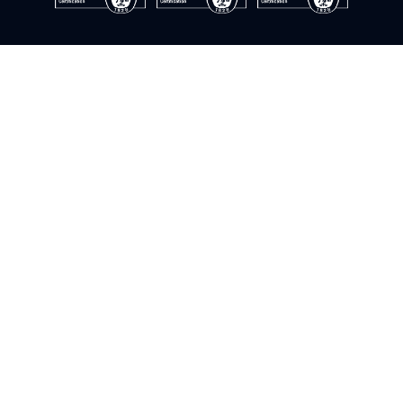
© Instrumentación y control del sur. 2009–2026. ©Todos los
derechos reservados
Política de cookies
Política de privacidad
Política de calidad
Política de seguridad de la información
Aviso legal