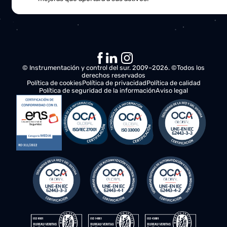
Esto es lo que sucederá a continuación:
Análisis de sus necesidades
Nos pondremos en contacto con usted para comprende
sus requerimientos y evaluar oportunidades de mejora 
sus operaciones.
Plan de acción
Nuestro equipo de especialistas trabajará en estrecha
colaboración con usted, ofreciendo recomendaciones y
soluciones para optimizar la productividad y eficiencia d
negocio.
Propuesta final
Le entregaremos un plan de acción detallado, incluyend
costos, plazos de entrega y una visión completa de las
mejoras que aportará a sus activos.