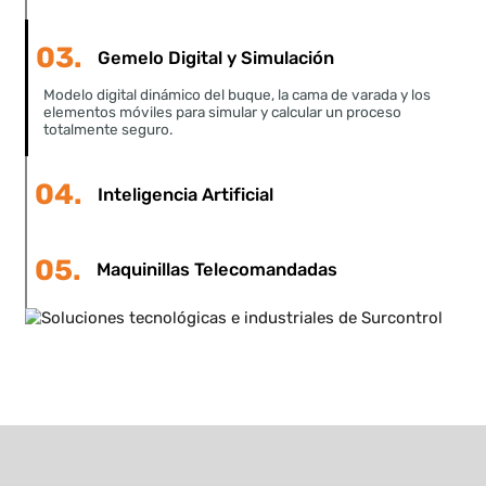
La tecnología detrás de la
precisión
La Varada Automática integra tecnologías avanzada
de industria 5.0 para garantizar control, seguridad y
toma de decisiones inteligentes durante toda la
maniobra.
01.
Localización en tiempo real
02.
Infraestructura IoT Industrial
03.
Gemelo Digital y Simulación
Modelo digital dinámico del buque, la cama de varada y los
elementos móviles para simular y calcular un proceso
totalmente seguro.