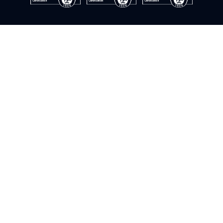
© Instrumentación y control del sur. 2009–2026. ©Todos los
derechos reservados
Política de cookies
Política de privacidad
Política de calidad
Política de seguridad de la información
Aviso legal