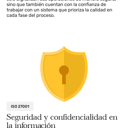
estándares de calidad, cumpliendo con la
certificación ISO 9001, reconocida
internacionalmente.
Este cumplimiento garantiza que nuestros procesos,
desde el desarrollo hasta la implementación, están
diseñados para optimizar la eficiencia, satisfacer tus
necesidades y mantener un ciclo de mejora
continua.
Con los productos de Surcontrol, las industrias no
solo digitalizan sus operaciones de manera segura,
sino que también cuentan con la confianza de
trabajar con un sistema que prioriza la calidad en
cada fase del proceso.