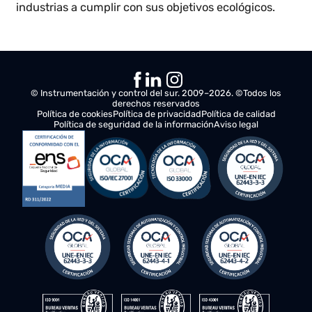
Compromiso Ambiental
Surcontrol cumple con la norma ISO 14001, que
garantiza una gestión ambiental responsable en
todas sus operaciones.
Esta certificación demuestra el compromiso de
Surcontrol con la sostenibilidad, al implementar
prácticas que minimizan el impacto ambiental y
optimizan el uso de recursos.
Al digitalizar y gestionar los activos industriales, Los
productos de Surcontrol no solo mejora la eficiencia
operativa, sino que también contribuye a la
preservación del medio ambiente, ayudando a las
industrias a cumplir con sus objetivos ecológicos.