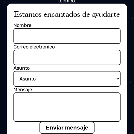
Energia
Digitalizacion
Kimua integra
sistemas de control y
monitorización
en molinos eólicos,
mejorando la operación en campo y
la trazabilidad del proceso de
ensamblaje
DESCUBRE MÁS