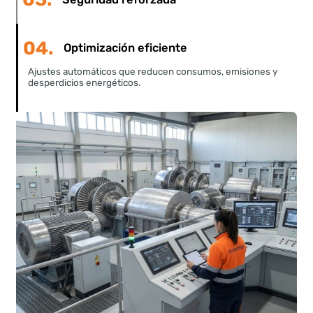
producción y reducir riesgos
La automatización libera al personal de tareas
repetitivas y permite que los equipos se centren en
decisiones estratégicas,
mejorando seguridad,
eficiencia y sostenibilidad
en cualquier planta de
generación o red energética.
01.
Producción aumentada
02.
Prevención temprana de problemas
03.
Seguridad reforzada
04.
Optimización eficiente
Ajustes automáticos que reducen consumos, emisiones y
desperdicios energéticos.