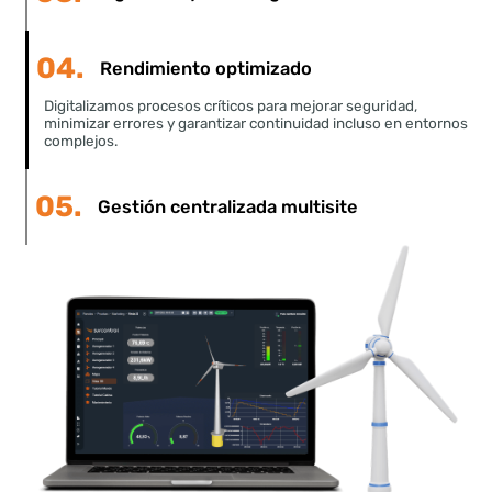
dato aporta valor real y cada proceso opera de form
coordinada.
01.
Integración total de infraestructura
02.
Operación basada en datos
03.
Ingeniería y tecnología avanzada
04.
Rendimiento optimizado
05.
Gestión centralizada multisite
Coordinamos plantas, subestaciones y redes de distintas
tecnologías desde un único entorno digital, reduciendo coste
y mejorando la capacidad de respuesta operativa.