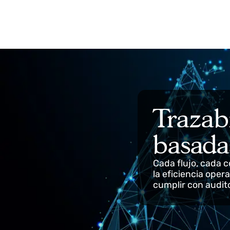
04.
Trazabilidad y cumplimiento norma
Trazab
basad