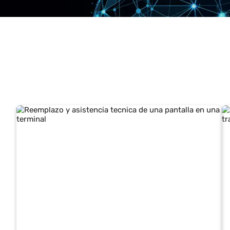
Cada flujo, ca
la eficiencia o
cumplir con aud