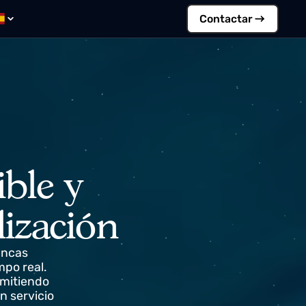
Contacta
demy
enible y
italización
os y cuencas
en tiempo real.
tico, permitiendo