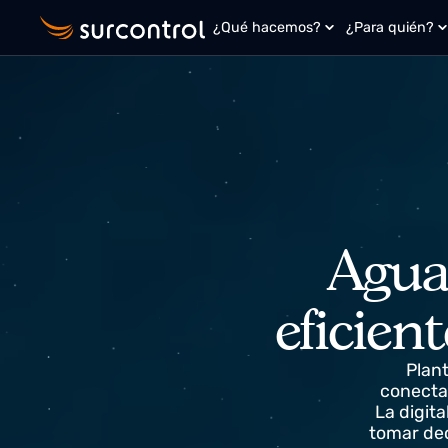
¿Qué hacemos?
¿Para quié
Agu
eficie
P
cone
La di