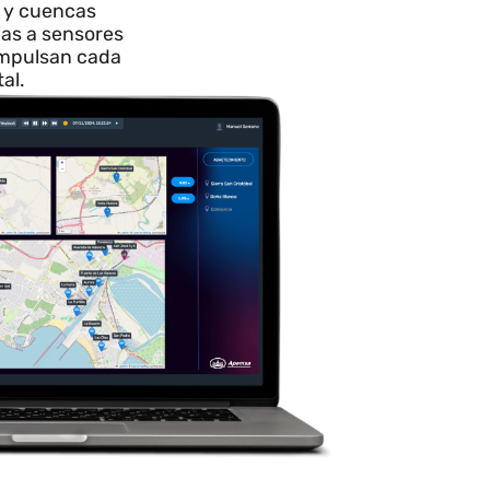
nte para
ficiente
regadío y cuencas
a gracias a sensores
 datos impulsan cada
rol total.