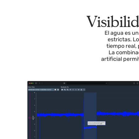
Visibil
El agua e
estrictas
tiempo re
La combi
artificial 