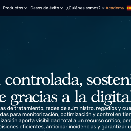
n?
Productos
Casos de éxito
¿Quiénes somos?
Aca
a controlada, sost
nte gracias a la dig
lantas de tratamiento, redes de suministro, regadí
ctadas para monitorización, optimización y control 
gitalización aporta visibilidad total a un recurso crí