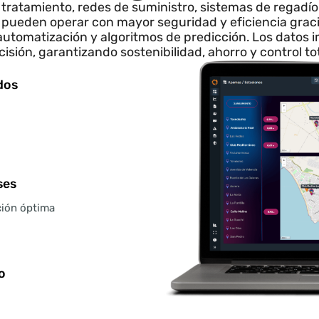
italización intelige
ciclo del agua más e
 de tratamiento, redes de suministro, sistemas de 
cas pueden operar con mayor seguridad y eficienci
es, automatización y algoritmos de predicción. Los
decisión, garantizando sostenibilidad, ahorro y cont
izados
balses
ribución óptima