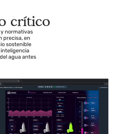
rso crítico
cientes y normativas
rmación precisa, en
 servicio sostenible
ital e inteligencia
l ciclo del agua antes