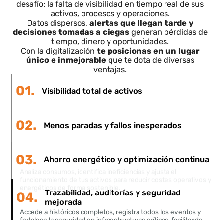
Valor y escalabilidad
Aporta métricas claras: reducción de consumos,
mayor disponibilidad y trazabilidad total, y permite
escalar sin cambiar de sistema cada pocos años.
Beneficios reales de la
digitalización
En un mundo donde cada segundo cuenta y la
eficiencia lo es todo, las empresas enfrentan un
desafío: la falta de visibilidad en tiempo real de sus
activos, procesos y operaciones.
Datos dispersos,
alertas que llegan tarde y
decisiones tomadas a ciegas
generan pérdidas d
tiempo, dinero y oportunidades.
Con la digitalización
te posicionas en un lugar
único e inmejorable
que te dota de diversas