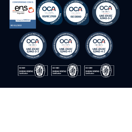
sus operaciones.
Plan de acción
Nuestro equipo de especialistas trabajará en estrecha
colaboración con usted, ofreciendo recomendaciones y
soluciones para optimizar la productividad y eficiencia d
negocio.
Propuesta final
Le entregaremos un plan de acción detallado, incluyend
costos, plazos de entrega y una visión completa de las
mejoras que aportará a sus activos.
© Instrumentación y control del sur. 2009–2026. ©Todos los
derechos reservados
Política de cookies
Política de privacidad
Política de calidad