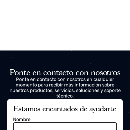
Flota de ascensores
Digitalización del sistema de ascensores,
implementación de varios gemelos digitales que
permitió
visualizar el estado de cada unidad
en
tiempo real.
Se configuraron paneles que facilitaron
la
detección de anomalías
y la evaluación
instantánea del rendimiento de cada componente.
Se automatizó la generación de informes
personalizados ante cada incidencia, proporcionand
al equipo una visión clara de cada evento.
Ver detalles del caso