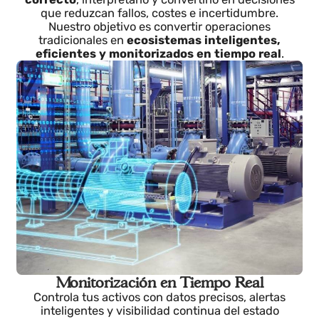
preparados para el futuro
Digitalizar no es poner sensores: es
capturar el dat
correcto
, interpretarlo y convertirlo en decisiones
que reduzcan fallos, costes e incertidumbre.
Nuestro objetivo es convertir operaciones
tradicionales en
ecosistemas inteligentes,
eficientes y monitorizados en tiempo real
.