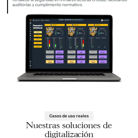
ventajas.
01.
Visibilidad total de activos
02.
Menos paradas y fallos inesperados
03.
Ahorro energético y optimización continu
Trazabilidad, auditorías y seguridad
04.
mejorada
Accede a históricos completos, registra todos los eventos y
fortalece la seguridad en infraestructuras críticas, facilitando
auditorías y cumplimiento normativo.