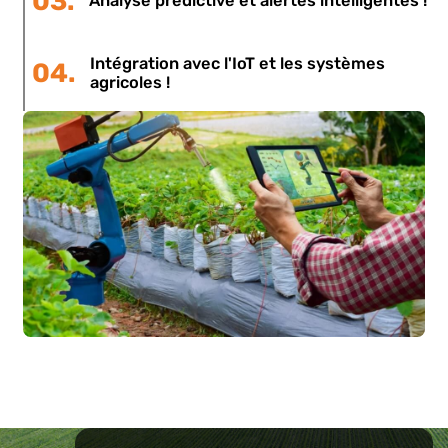
Automatisation de l'arrosage et de la
02.
climatisation !
Irrigation automatique, fertilisation contrôlée, climatisation d
serres et fonctionnement des machines avec une interventi
humaine minimale. !
03.
Analyse prédictive et alertes intelligentes 
Intégration avec l'IoT et les systèmes
04.
agricoles !