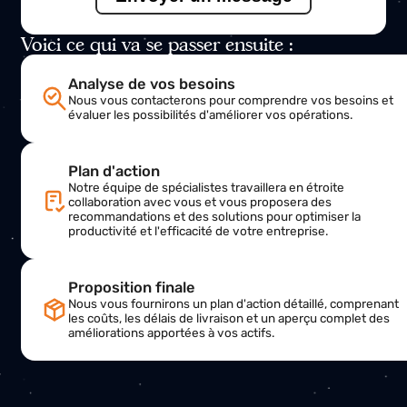
aider
Nom
E-mail
Sujet
Message