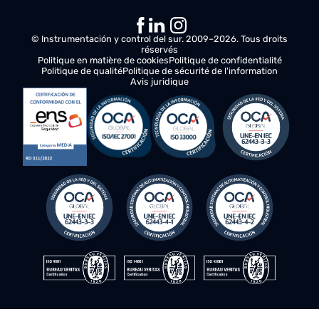
Voici ce qui va se passer ensuite :
Analyse de vos besoins
Nous vous contacterons pour comprendre vos besoins 
évaluer les possibilités d'améliorer vos opérations.
Plan d'action
Notre équipe de spécialistes travaillera en étroite
collaboration avec vous et vous proposera des
recommandations et des solutions pour optimiser la
productivité et l'efficacité de votre entreprise.
Proposition finale
Nous vous fournirons un plan d'action détaillé, compren
les coûts, les délais de livraison et un aperçu complet d
améliorations apportées à vos actifs.