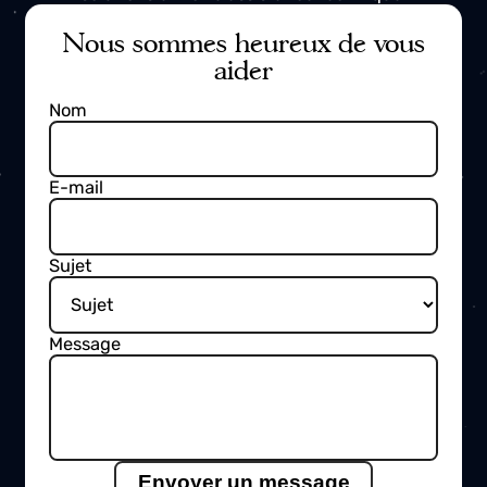
sécurité et la productivité certifiée. !
KLUH ne remplace pas l'humain. Il
vous libère de ce qui vous limite et
vous met en danger. !
Prêt à transformer la façon dont votre
chantier soudera au cours des 20
prochaines années ? !
Prenez contact avec nous
Contactez-nous à tout moment pour obtenir plus
d'informations sur nos produits, nos services, nos
solutions et notre assistance technique.
Nous sommes heureux de vous