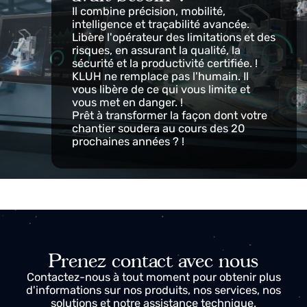
DRAGSA — Traçabilité totale du
processus !
Les preuves de qualité dont ont besoin les chantiers
navals, les certificateurs et les inspecteurs :
Historique paramétré de chaque soudure, avec
graphiques, vidéos et comparaisons entre les pièces
et les équipes. !
KLUH : La solution
dont le secteur naval
avait besoin !
Il combine précision, mobilité,
intelligence et traçabilité avancée.
Libère l'opérateur des limitations et des
risques, en assurant la qualité, la