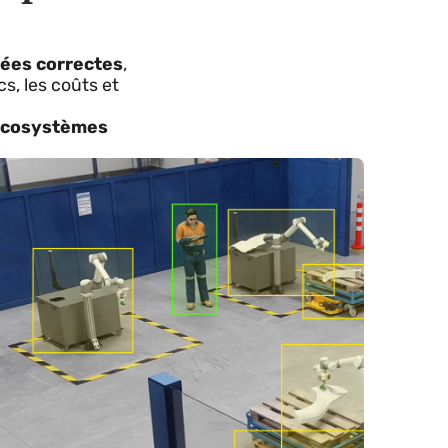
rêts pour
s données correctes
,
s échecs, les coûts et
les en
écosystèmes
 réel
. !