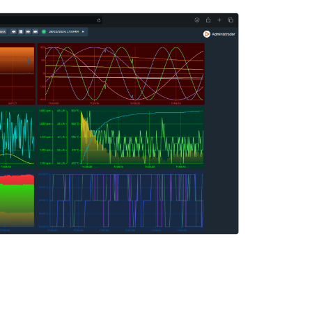
technologie existante,
mes. Chez Surcontrol,
s processus sans