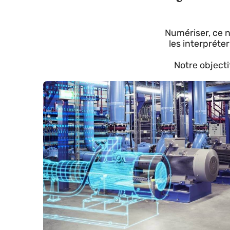
syst
Numériser, c
les interpr
Notre obje