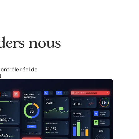
leaders nous
re le contrôle réel de
vert. !