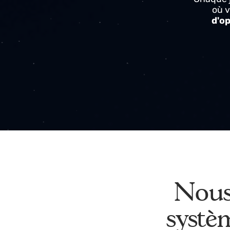
éc
Chaqu
d
Nou