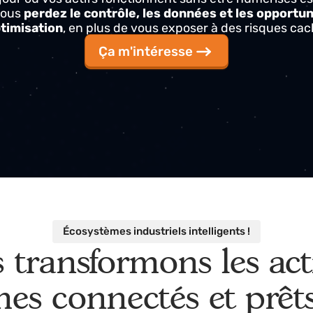
osystèmes intelligents
, efficaces et surveillés en
e jour où vos actifs fonctionnent sans être numéri
où vous
perdez le contrôle, les données et les op
'optimisation
, en plus de vous exposer à des risqu
Ça m'intéresse
Écosystèmes industriels intelligents !
s transformons les a