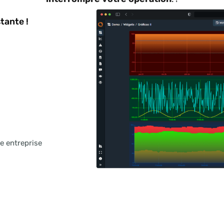
l'inverse !
ion ne fonctionne que lorsqu'elle coexiste avec la 
e valeur immédiate et évolue sans refaire de systè
ntégrons des équipements, des protocoles et de
interrompre votre opération
. !
existante !
!
 !
votre entreprise