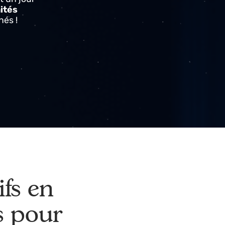
 temps réel. !
sés est un jour
portunités
es cachés !
ctifs en