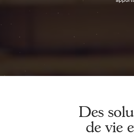
N
appo
Des sol