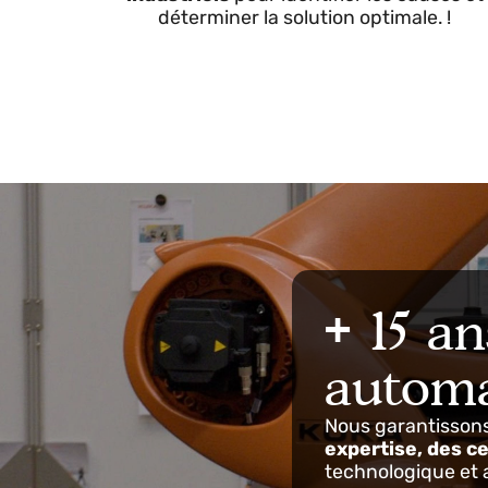
DIAGNOSTIC COMPLET
Nous évaluons les machines, les proces
les équipements de
tous les secteu
industriels
pour identifier les causes
déterminer la solution optimale. !
+ 15 a