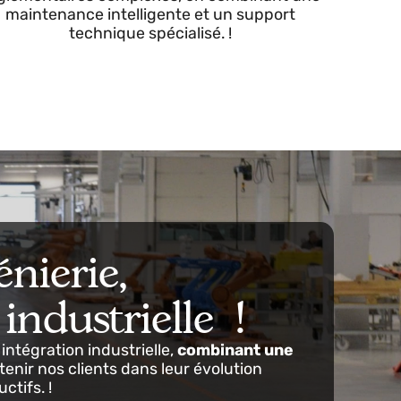
continuité opérationnelle
les
Nous garantissons la continuité des opérations
es
dans
les environnements critiques
et
réglementaires complexes, en combinant une
maintenance intelligente et un support
technique spécialisé. !
ngénierie,