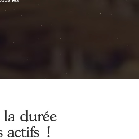
es réels
et
 dans tous les
nt la durée