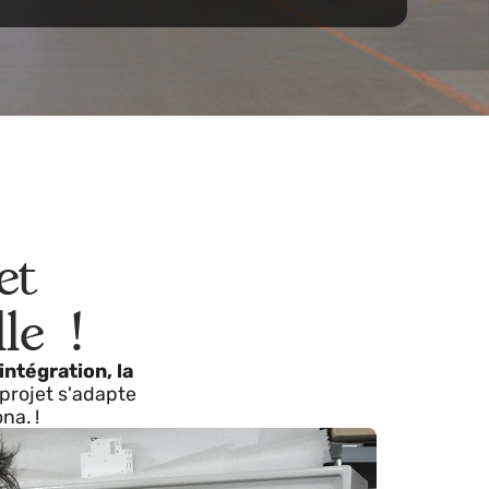
e industrielle !
aque intégration industrielle,
combinant une
our soutenir nos clients dans leur évolution
 productifs. !
on et
ielle !