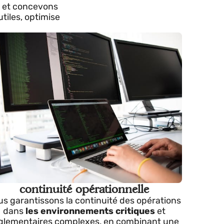
os actifs !
roblèmes et concevons
ts inutiles, optimise
s. !