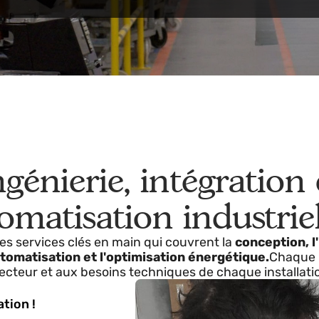
atisation et robotiqu
ons une qualité et une efficacité maximales dans ch
 certifications et des technologies de pointe
, p
et assurer des processus fiables, sûrs et hautement
Ingénierie, intégrati
tomatisation industr