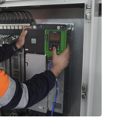
ion, l'intégration, la
haque projet s'adapte
llationa. !