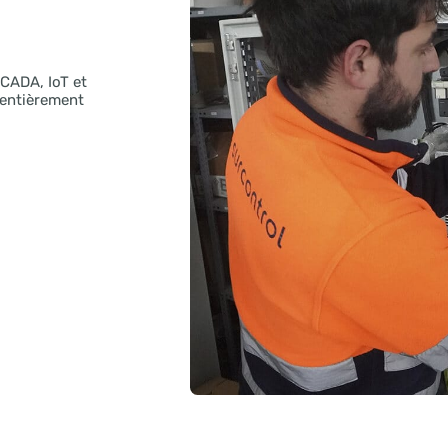
s des services clés en main qui couvrent la
concept
l'automatisation et l'optimisation énergétique.
C
u secteur et aux besoins techniques de chaque insta
fication !
s !
I, SCADA, IoT et
tème entièrement
e !