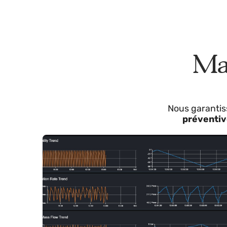
05.
Optimisation des proc
é
dures
M
Nous garan
préven