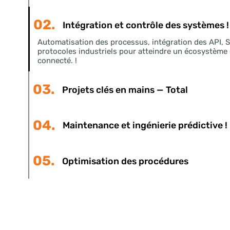
Nous offron
détection, 
a
01.
Ingénierie de conception et de plani
02.
Intégration et contrôle des système
Automatisation des processus, intégration des AP
protocoles industriels pour atteindre un écosys
connecté. !
03.
Projets clés en mains — Total
04.
Maintenance et ingénierie prédictiv