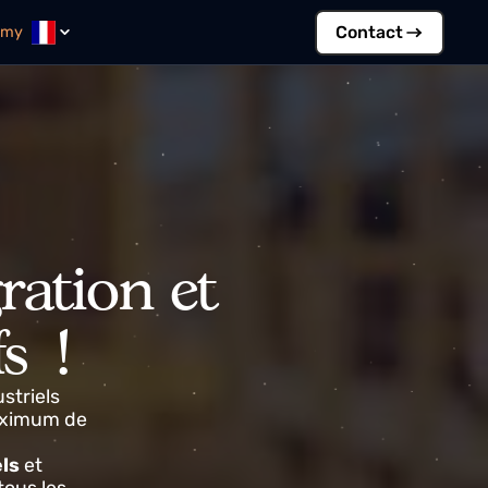
Contac
Academy
tégration et
ifs !
s industriels
e au maximum de