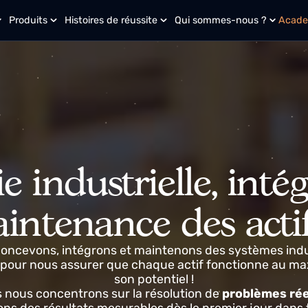
i ?
Produits
Histoires de réussite
Qui sommes-nous ?
rie industrielle, in
aintenance des act
s concevons, intégrons et maintenons des système
ts pour nous assurer que chaque actif fonctionn
son potentiel !