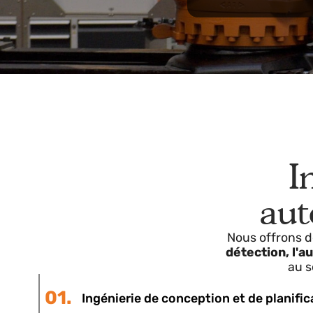
autom
Nous garantiss
expertise, des
technologique 
au