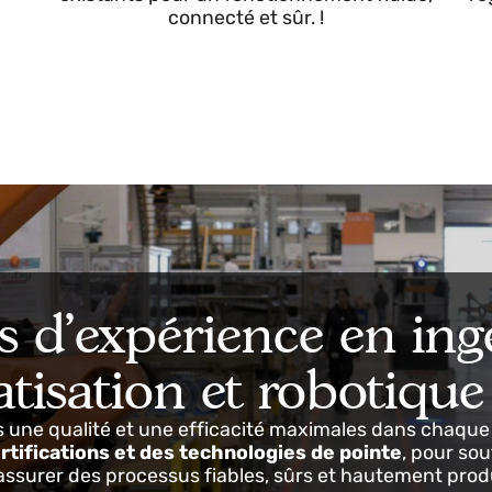
Intégration et automatisation !
sus et
Nous unifions les équipements industriels, 
rs
API, les SCADA, les capteurs et les systèm
 et
existants pour un fonctionnement fluide,
connecté et sûr. !
ns d'expérience en i