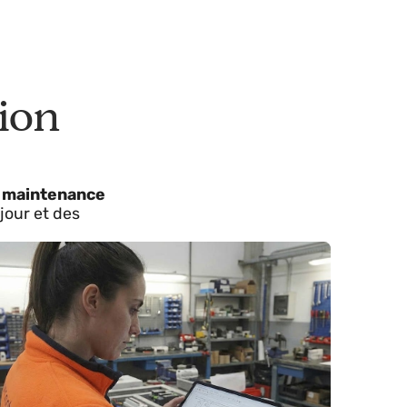
ration
par une
maintenance
ises à jour et des
les. !