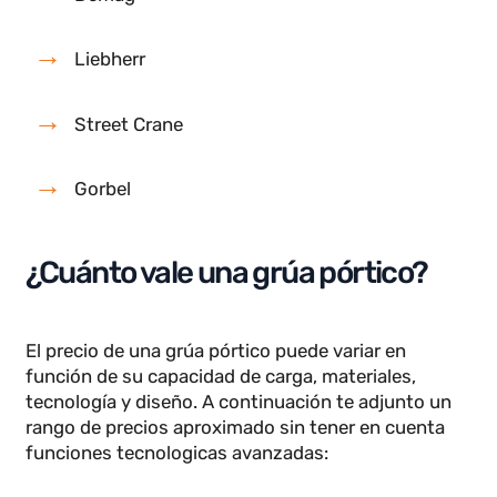
Adymar
Donati
Marcas internacionales:
Konecranes
Demag
Liebherr
Street Crane