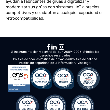
Uso
: Astilleros, logística pesada.
Grúa pórtico de 10 toneladas
Precio estimado
: 30.000 – 70.000 euros
Uso
: Construcción naval, industrias pesadas.
Los precios pueden variar según el fabricante, la
tecnología incorporada y la personalización de la
grúa..
Nuestro servicio IkolCrane ofrece servicios que
ayudan a fabricantes de grúas a digitalizar y
modernizar sus grúas con sistemas IIoT a precios