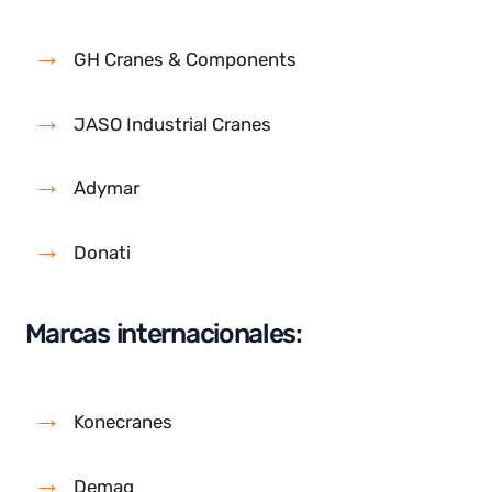
Marcas más reconocidas de grúa
pórtico
Estas son las marcas mas reconocidas en la
fabricación y
retrofit de grúas
pórtico en nuestro
territorio nacional y fuera del país:
Marcas líderes en España:
GH Cranes & Components
JASO Industrial Cranes