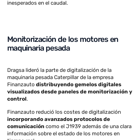
Existen muchos casos de uso, nuestra plataforma
de monitorización de activos con amplia
experiencia la gestión de gemelos digitales
se ha
integrado en diversos productos de diferentes
sectores
, como por ejemplo:
Estación de Saneamiento y
Abastecimiento
Dragsa ha diseñado gemelos digitales para el secto
del agua. Apemsa es uno de nuestros clientes y ha
podido incorporar
sistemas de detección de
fugas a través de un modelo 3D
de los tanques
con un flujo de datos en tiempo real que notifican
sobre el mal uso de las instalaciones o de cambios