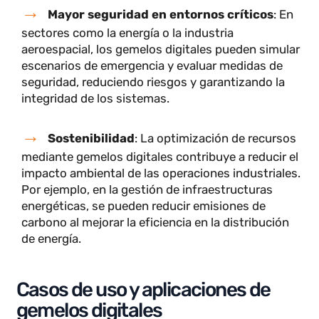
detección temprana de ineficiencias.
Mayor eficiencia en la producción
: Al
contar con un monitoreo en tiempo real de los
procesos productivos, las empresas pueden hacer
ajustes inmediatos para mejorar su rendimiento y
productividad, evitando retrasos o interrupciones
en la cadena de suministro.
Mejor análisis de datos
: Los gemelos
digitales recopilan y procesan grandes volúmenes
de datos en tiempo real, permitiendo a las
empresas tomar decisiones más informadas y
basadas en evidencia utilizando la big data.
Mayor seguridad en entornos críticos
: En
sectores como la energía o la industria