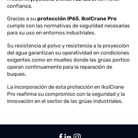
IkolCrane incluye IP65
El
IkolCrane Pro
es un mando innovador para el
control remoto y local de grúas industriales, con
una pantalla táctil de 10 pulgadas integrada.
Este mando permite digitalizar la grúa en tiempo
real, proporcionando información clave sobre su
estado y mejorando la eficiencia operativa.
Además, permite a los operarios controlar la grúa
mediante
joysticks o interfaz táctil
con total
confianza.
Gracias a su
protección IP65
,
IkolCrane Pro
cumple con las normativas de seguridad necesaria
para su uso en entornos industriales.