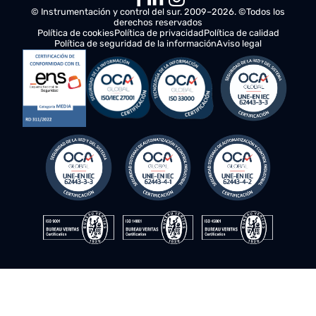
Su resistencia al polvo y resistencia a la proyección
del agua garantizan su operatividad en condiciones
exigentes como en muelles donde las grúas portico
operan continuamente para la reparación de
buques.
La incorporación de esta protección en IkolCrane
Pro reafirma su compromiso con la seguridad y la
innovación en el sector de las grúas industriales.
© Instrumentación y control del sur. 2009–2026. ©Todos los
derechos reservados
Política de cookies
Política de privacidad
Política de calidad
Política de seguridad de la información
Aviso legal