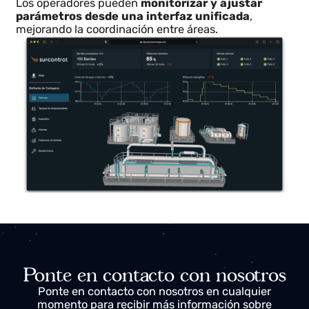
desde un único panel
Integra todos los datos de la estación —presiones,
caudales, temperaturas y estados de válvulas— en
un entorno visual que refleja el estado real de cada
componente.
Los operadores pueden
monitorizar y ajustar
parámetros desde una interfaz unificada
,
mejorando la coordinación entre áreas.