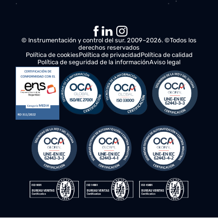
soluciones para optimizar la productividad y eficiencia d
negocio.
Propuesta final
Le entregaremos un plan de acción detallado, incluyend
costos, plazos de entrega y una visión completa de las
mejoras que aportará a sus activos.
© Instrumentación y control del sur. 2009–2026. ©Todos los
derechos reservados
Política de cookies
Política de privacidad
Política de calidad
Política de seguridad de la información
Aviso legal