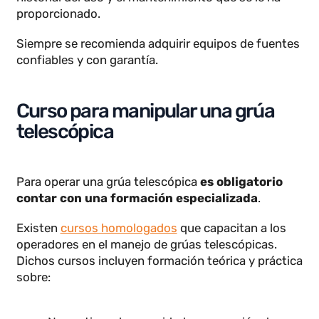
En cuanto a la compra, una grúa telescópica nueva
puede costar entre 100,000 y varios millones de
euros.
Si bien existen opciones
de grúas telescópicas
d
segunda mano
a precios más accesibles,
su uso
puede implicar riesgos
si no se cuenta con un
historial del uso y el mantenimiento que se le ha
proporcionado.
Siempre se recomienda adquirir equipos de fuentes
confiables y con garantía.
Curso para manipular una grúa
telescópica