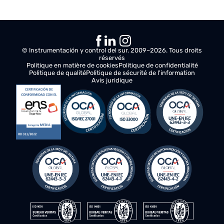
Mantenimiento preventivo y correcto uso de
los controles.
Obtener una certificación oficial es un requisito
obligatorio para asegurar que su uso va a ser el
correcto, además de que este tipo de cursos
homologados te certifican como profesional y
pueden ayudarte a aumentar las oportunidades
laborales en el sector.
© Instrumentación y control del sur. 2009–2026. Tous droits
réservés
Politique en matière de cookies
Politique de confidentialité
Politique de qualité
Politique de sécurité de l'information
Avis juridique