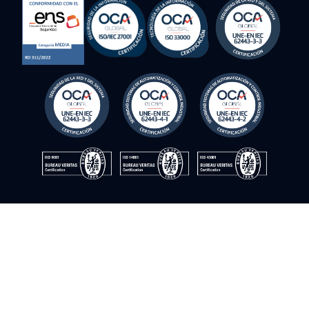
© Instrumentación y control del sur. 2009–2026. Tous droits
réservés
Politique en matière de cookies
Politique de confidentialité
Politique de qualité
Politique de sécurité de l'information
Avis juridique