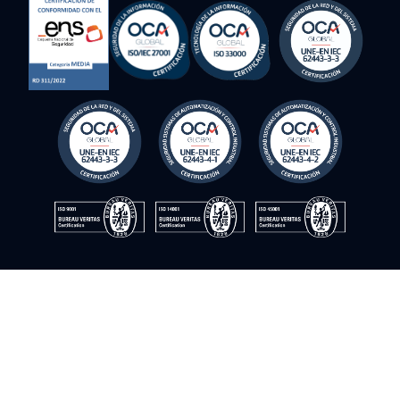
tierra o nave nodriza
© Instrumentación y control del sur. 2009–2026. ©Todos los
derechos reservados
Política de cookies
Política de privacidad
Política de calidad
Política de seguridad de la información
Aviso legal